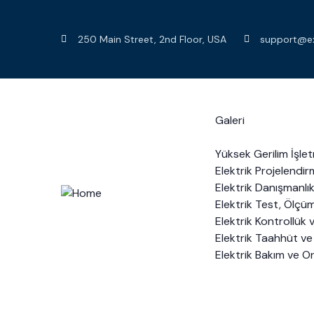
250 Main Street, 2nd Floor, USA
support@e
Anasayfa
Hakkımızda
Galeri
Hizmetler
Yüksek Gerilim İşl
Elektrik Projelendi
Elektrik Danışmanlık
Elektrik Test, Ölçü
Elektrik Kontrollük
Elektrik Taahhüt ve
Elektrik Bakım ve O
Referanslar
Contact