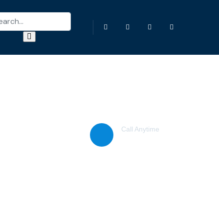
Call Anytime
(38) 776-068